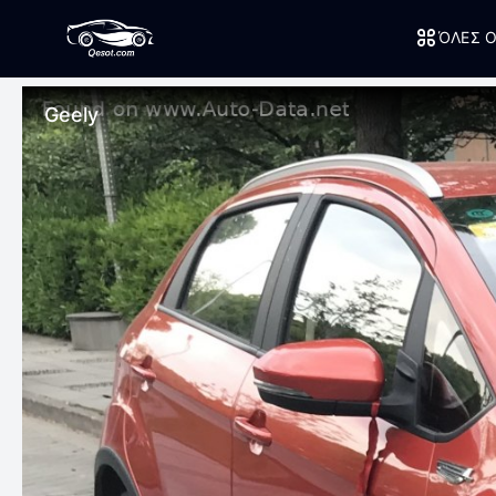
ΌΛΕΣ Ο
Geely