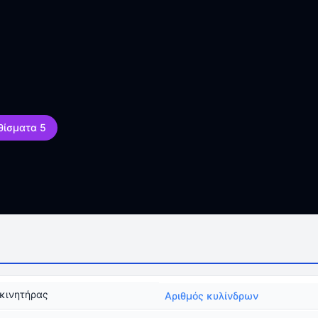
θίσματα 5
κινητήρας
Αριθμός κυλίνδρων