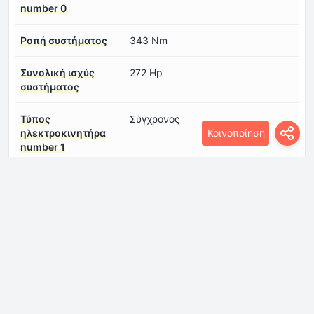
number 0
Ροπή συστήματος
343 Nm
Συνολική ισχύς
272 Hp
συστήματος
Τύπος
Σύγχρονος
ηλεκτροκινητήρα
Κοινοποίηση
number 1
ηλεκτρική αυτονομία
570 km
(CLTC)
Διαστάσεις
μήκος
5316 mm