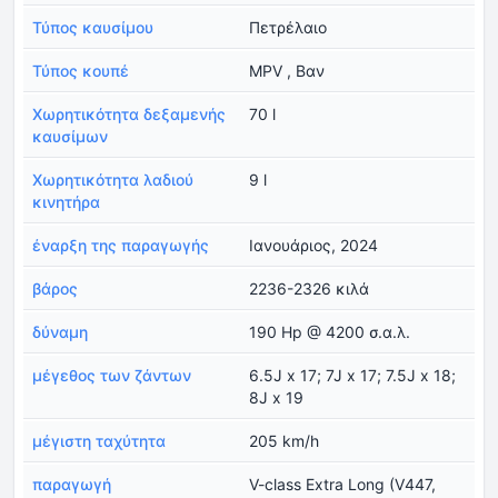
Τύπος καυσίμου
Πετρέλαιο
Τύπος κουπέ
MPV , Βαν
Χωρητικότητα δεξαμενής
70 l
καυσίμων
Χωρητικότητα λαδιού
9 l
κινητήρα
έναρξη της παραγωγής
Ιανουάριος, 2024
βάρος
2236-2326 κιλά
δύναμη
190 Hp @ 4200 σ.α.λ.
μέγεθος των ζάντων
6.5J x 17; 7J x 17; 7.5J x 18;
8J x 19
μέγιστη ταχύτητα
205 km/h
παραγωγή
V-class Extra Long (V447,