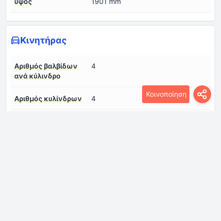
ύψος
1901 mm
Κινητήρας
Αριθμός βαλβίδων
4
ανά κύλινδρο
Κοινοποίηση
Αριθμός κυλίνδρων
4
Διάμετρος κυλίνδρου
82 mm
Διάταξη κινητήρα
Εμπρός, κατά μήκος
Διαμόρφωση
σε σειρά
κινητήρα
Κυβισμός κινητήρα
1950 cm