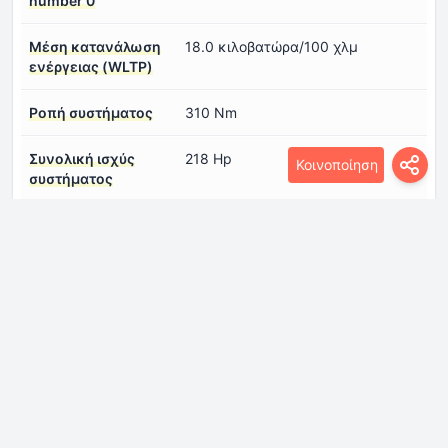
number 0
Μέση κατανάλωση
18.0 κιλοβατώρα/100 χλμ
ενέργειας (WLTP)
Ροπή συστήματος
310 Nm
Συνολική ισχύς
218 Hp
Κοινοποίηση
συστήματος
Τάση μπαταρίας
399.4 V
Τύπος
Σύγχρονος
ηλεκτροκινητήρα
number 1
ηλεκτρική αυτονομία
555 km
(WLTP)