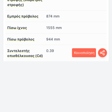
στροφής)
Εμπρός πρόβολος
874 mm
Πίσω ίχνος
1555 mm
Πίσω πρόβολος
944 mm
Συντελεστής
0.39
Κοινοποίηση
οπισθέλκουσας (Cd)
εμπρός ίχνος
1555 mm
μήκος
4638 mm
μεταξόνιο
2820 mm
πλάτος
1840 mm