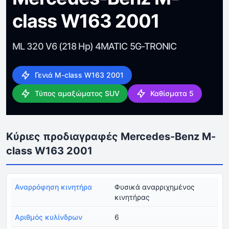
class W163 2001
ML 320 V6 (218 Hp) 4MATIC 5G-TRONIC
Γενιά M-class W163 2001
Τύπος αμαξώματος SUV
Καθίσματα 5
Κύριες προδιαγραφές Mercedes-Benz M-
class W163 2001
Αναρρόφηση κινητήρα
Φυσικά αναρριχημένος
κινητήρας
Αριθμός κυλίνδρων
6