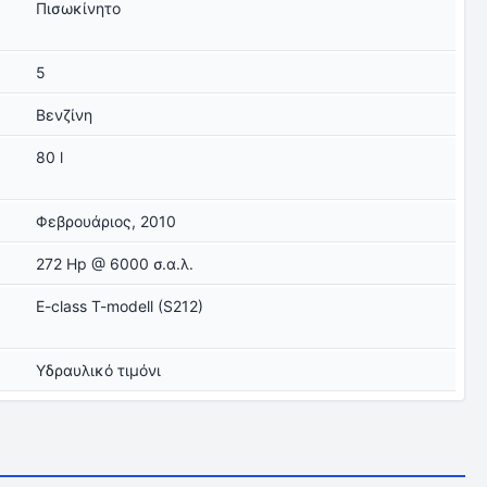
Πισωκίνητο
5
Βενζίνη
80 l
Φεβρουάριος, 2010
272 Hp @ 6000 σ.α.λ.
E-class T-modell (S212)
Υδραυλικό τιμόνι