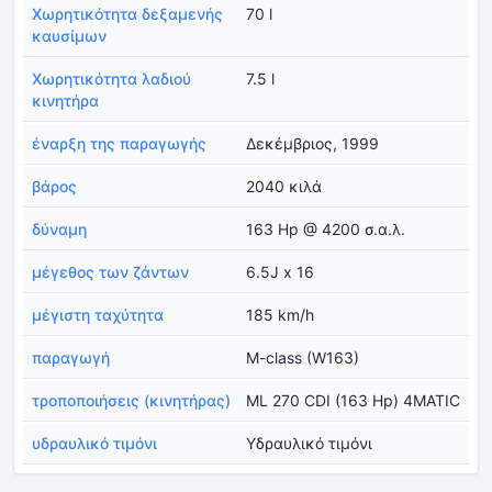
Χωρητικότητα δεξαμενής
70 l
καυσίμων
Χωρητικότητα λαδιού
7.5 l
κινητήρα
έναρξη της παραγωγής
Δεκέμβριος, 1999
βάρος
2040 κιλά
δύναμη
163 Hp @ 4200 σ.α.λ.
μέγεθος των ζάντων
6.5J x 16
μέγιστη ταχύτητα
185 km/h
παραγωγή
M-class (W163)
τροποποιήσεις (κινητήρας)
ML 270 CDI (163 Hp) 4MATIC
υδραυλικό τιμόνι
Υδραυλικό τιμόνι