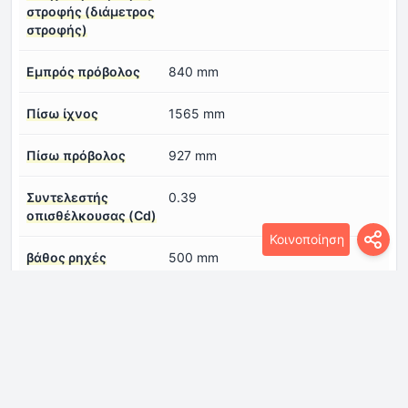
στροφής (διάμετρος
στροφής)
Εμπρός πρόβολος
840 mm
Πίσω ίχνος
1565 mm
Πίσω πρόβολος
927 mm
Συντελεστής
0.39
οπισθέλκουσας (Cd)
Κοινοποίηση
βάθος ρηχές
500 mm
γωνία ανόδου
45°
εμπρός ίχνος
1565 mm
μήκος
4587 mm