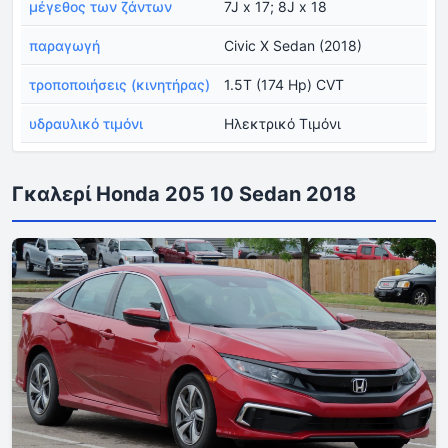
μέγεθος των ζάντων
7J x 17; 8J x 18
παραγωγή
Civic X Sedan (2018)
τροποποιήσεις (κινητήρας)
1.5T (174 Hp) CVT
υδραυλικό τιμόνι
Ηλεκτρικό Τιμόνι
Γκαλερί Honda 205 10 Sedan 2018