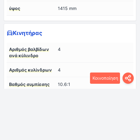
ύψος
1415 mm
Κινητήρας
Αριθμός βαλβίδων
4
ανά κύλινδρο
Αριθμός κυλίνδρων
4
Κοινοποίηση
Βαθμός συμπίεσης
10.6:1
Διάμετρος κυλίνδρου
73 mm
Διάταξη κινητήρα
Εμπρός, εγκάρσια
Διαμόρφωση
σε σειρά
κινητήρα