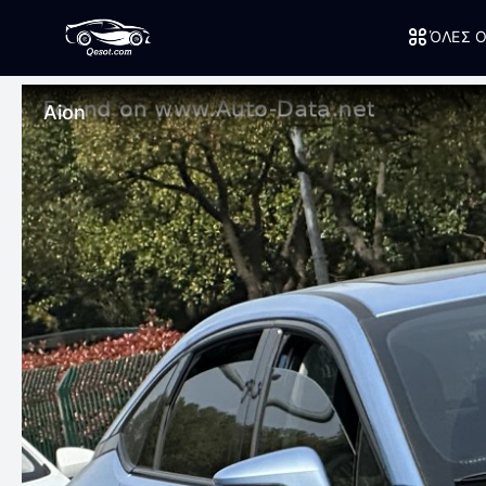
ΌΛΕΣ Ο
Aion