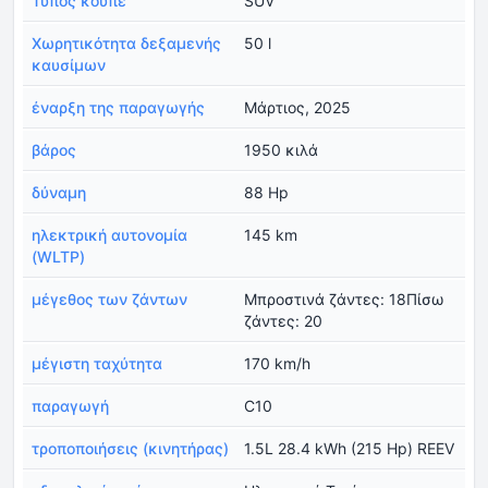
Τύπος κουπέ
SUV
Χωρητικότητα δεξαμενής
50 l
καυσίμων
έναρξη της παραγωγής
Μάρτιος, 2025
βάρος
1950 κιλά
δύναμη
88 Hp
ηλεκτρική αυτονομία
145 km
(WLTP)
μέγεθος των ζάντων
Μπροστινά ζάντες: 18Πίσω
ζάντες: 20
μέγιστη ταχύτητα
170 km/h
παραγωγή
C10
τροποποιήσεις (κινητήρας)
1.5L 28.4 kWh (215 Hp) REEV