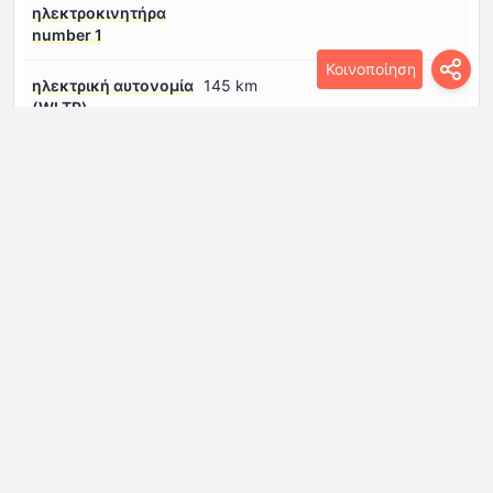
ηλεκτροκινητήρα
number 1
Κοινοποίηση
ηλεκτρική αυτονομία
145 km
(WLTP)
Κινητήρας εσωτερικής καύσης
Αναρρόφηση
Φυσικά αναρριχημένος κινητήρας
κινητήρα
Αριθμός βαλβίδων
4
ανά κύλινδρο
Αριθμός κυλίνδρων
4
Διάταξη κινητήρα
Εμπρός, εγκάρσια