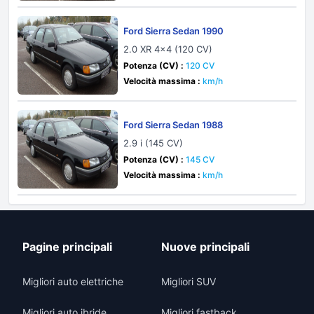
Ford Sierra Sedan 1990
2.0 XR 4x4 (120 CV)
Potenza (CV) :
120 CV
Velocità massima :
km/h
Ford Sierra Sedan 1988
2.9 i (145 CV)
Potenza (CV) :
145 CV
Velocità massima :
km/h
Pagine principali
Nuove principali
Migliori auto elettriche
Migliori SUV
Migliori auto ibride
Migliori fastback