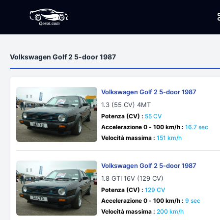
Volkswagen Golf 2 5-door 1987
Volkswagen Golf 2 5-door 1987
1.3 (55 CV) 4MT
Potenza (CV) :
55 CV
Accelerazione 0 - 100 km/h :
16.7 sec
Velocità massima :
151 km/h
Volkswagen Golf 2 5-door 1987
1.8 GTI 16V (129 CV)
Potenza (CV) :
129 CV
Accelerazione 0 - 100 km/h :
9 sec
Velocità massima :
200 km/h