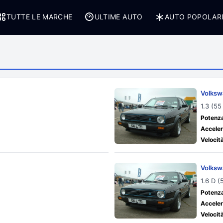
TUTTE LE MARCHE
ULTIME AUTO
AUTO POPOLAR
Volksw
1.3 (5
Potenza
Acceler
Velocit
Volksw
1.6 D 
Potenza
Acceler
Velocit