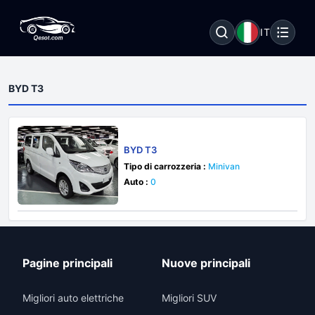
IT
BYD T3
BYD T3
Tipo di carrozzeria :
Minivan
Auto :
0
Pagine principali
Nuove principali
Migliori auto elettriche
Migliori SUV