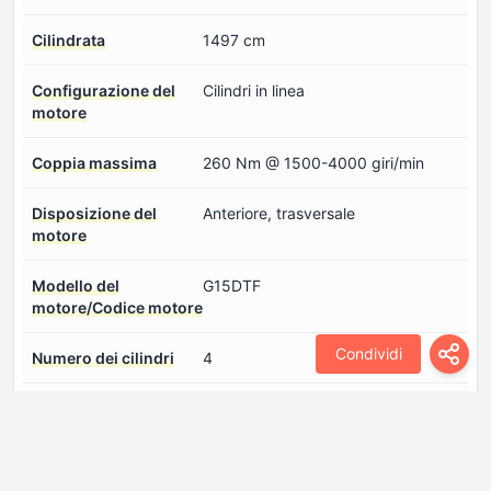
Cilindrata
1497 cm
Configurazione del
Cilindri in linea
motore
Coppia massima
260 Nm @ 1500-4000 giri/min
Disposizione del
Anteriore, trasversale
motore
Modello del
G15DTF
motore/Codice motore
Condividi
Numero dei cilindri
4
Numero di valvole per
4
cilindro
Olio motore - quantità
4.5 l