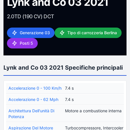
Lynk and Co 03 2021
2.0TD (190 CV) DCT
Generazione 03
Tipo di carrozzeria Berlina
Posti 5
Lynk and Co 03 2021 Specifiche principali
Accelerazione 0 - 100 Km/h
7.4 s
Accelerazione 0 - 62 Mph
7.4 s
Architettura Dell'unità Di
Motore a combustione interna
Potenza
Aspirazione Del Motore
Turbocompressore, Intercooler