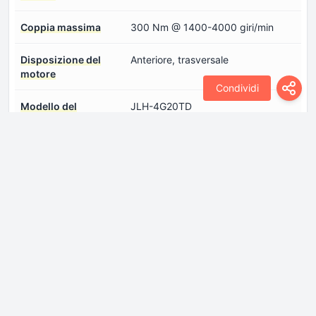
Coppia massima
300 Nm @ 1400-4000 giri/min
Disposizione del
Anteriore, trasversale
motore
Condividi
Modello del
JLH-4G20TD
motore/Codice motore
Numero dei cilindri
4
Numero di valvole per
4
cilindro
Olio motore - quantità
5.6 l
Potenza
190 CV @ 4700 giri/min
Sistema di iniezione
Iniezione diretta
del carburante