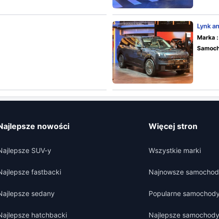
Lynk a
Marka :
Samoch
Najlepsze nowości
Więcej stron
Najlepsze SUV-y
Wszystkie marki
Najlepsze fastbacki
Najnowsze samochod
Najlepsze sedany
Popularne samochod
Najlepsze hatchbacki
Najlepsze samochod