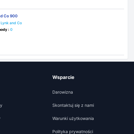
nd Co 900
Lynk and Co
ody :
0
Wsparcie
Darowizna
y
Skontaktuj się z nami
y
Warunki użytkowania
y
Polityka prywatności