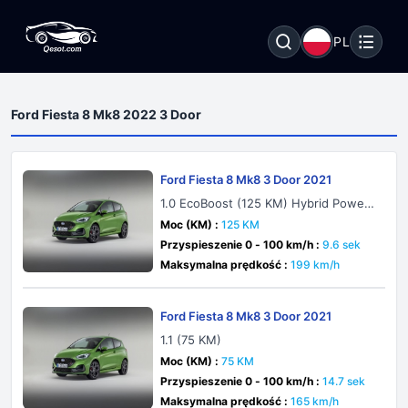
PL
Ford Fiesta 8 Mk8 2022 3 Door
Ford Fiesta 8 Mk8 3 Door 2021
1.0 EcoBoost (125 KM) Hybrid PowerS
hift
Moc (KM) :
125 KM
Przyspieszenie 0 - 100 km/h :
9.6 sek
Maksymalna prędkość :
199 km/h
Ford Fiesta 8 Mk8 3 Door 2021
1.1 (75 KM)
Moc (KM) :
75 KM
Przyspieszenie 0 - 100 km/h :
14.7 sek
Maksymalna prędkość :
165 km/h