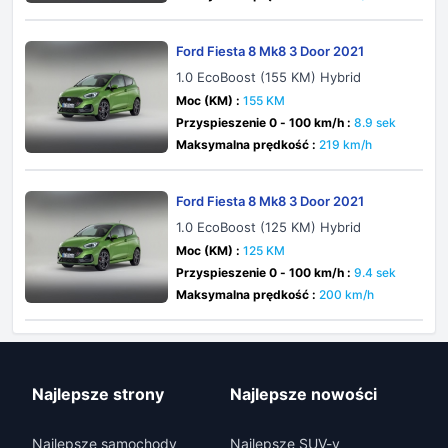
Ford Fiesta 8 Mk8 3 Door 2021
1.0 EcoBoost (155 KM) Hybrid
Moc (KM) :
155 KM
Przyspieszenie 0 - 100 km/h :
8.9 sek
Maksymalna prędkość :
219 km/h
Ford Fiesta 8 Mk8 3 Door 2021
1.0 EcoBoost (125 KM) Hybrid
Moc (KM) :
125 KM
Przyspieszenie 0 - 100 km/h :
9.4 sek
Maksymalna prędkość :
200 km/h
Najlepsze strony
Najlepsze nowości
Najlepsze samochody
Najlepsze SUV-y