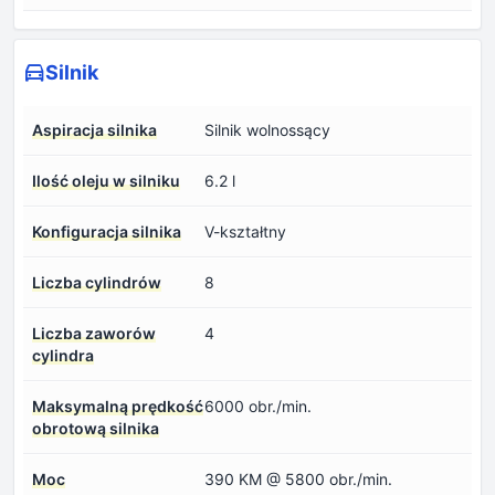
Silnik
Aspiracja silnika
Silnik wolnossący
Ilość oleju w silniku
6.2 l
Konfiguracja silnika
V-kształtny
Liczba cylindrów
8
Liczba zaworów
4
cylindra
Maksymalną prędkość
6000 obr./min.
obrotową silnika
Moc
390 KM @ 5800 obr./min.