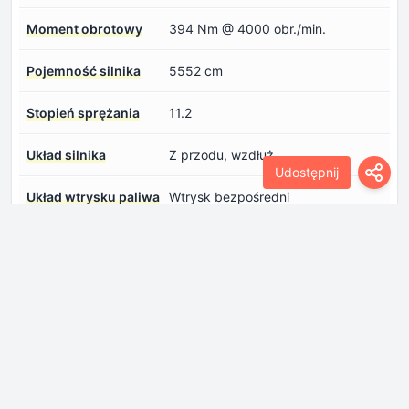
Moment obrotowy
394 Nm @ 4000 obr./min.
Pojemność silnika
5552 cm
Stopień sprężania
11.2
Układ silnika
Z przodu, wzdłuż
Udostępnij
Układ wtrysku paliwa
Wtrysk bezpośredni
Płyn chłodzący
13.7 l
Średnica cylindrów
98 mm
Napęd
Hamulce przednie
Tarczowe wentylowane