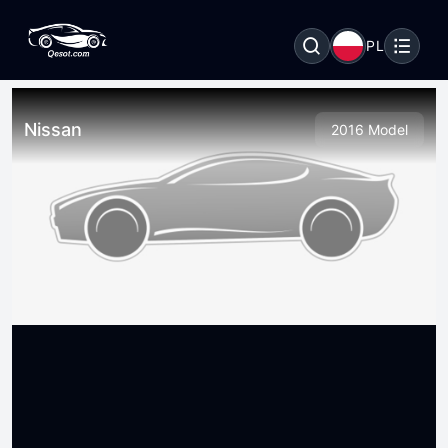
PL
Nissan
2016 Model