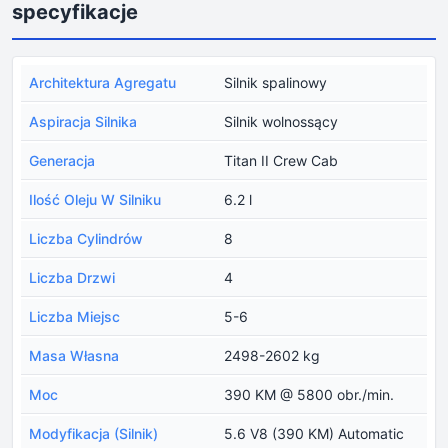
specyfikacje
Architektura Agregatu
Silnik spalinowy
Aspiracja Silnika
Silnik wolnossący
Generacja
Titan II Crew Cab
Ilość Oleju W Silniku
6.2 l
Liczba Cylindrów
8
Liczba Drzwi
4
Liczba Miejsc
5-6
Masa Własna
2498-2602 kg
Moc
390 KM @ 5800 obr./min.
Modyfikacja (Silnik)
5.6 V8 (390 KM) Automatic