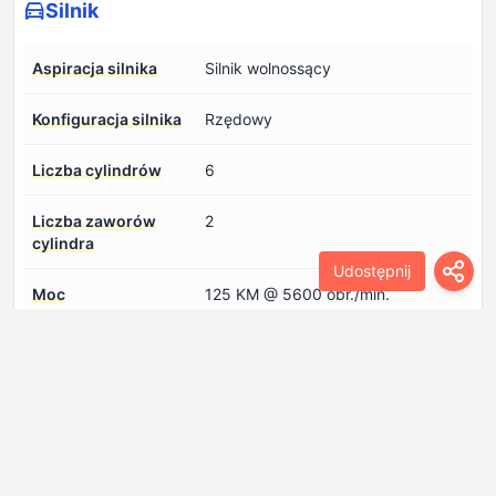
Silnik
Aspiracja silnika
Silnik wolnossący
Konfiguracja silnika
Rzędowy
Liczba cylindrów
6
Liczba zaworów
2
cylindra
Udostępnij
Moc
125 KM @ 5600 obr./min.
Moment obrotowy
172 Nm @ 4400 obr./min.
Pojemność silnika
1998 cm
Stopień sprężania
9.5