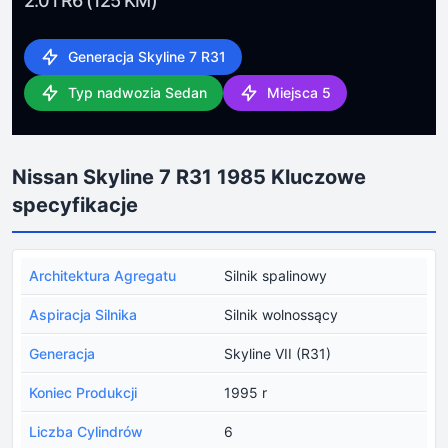
2.0 i R6 (125 KM)
Generacja Skyline 7 R31
Typ nadwozia Sedan
Miejsca 5
Nissan Skyline 7 R31 1985 Kluczowe
specyfikacje
Architektura Agregatu
Silnik spalinowy
Aspiracja Silnika
Silnik wolnossący
Generacja
Skyline VII (R31)
Koniec Produkcji
1995 r
Liczba Cylindrów
6