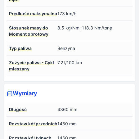
Prędkość maksymalna
173 km/h
Stosunek masy do
8.5 kg/Nm, 118.3 Nm/tonę
Moment obrotowy
Typ paliwa
Benzyna
Zużycie paliwa - Cykl
7.2 l/100 km
mieszany
Wymiary
Długość
4360 mm
Rozstaw kół przednich
1450 mm
Rozstaw kół tylnych
1460 mm