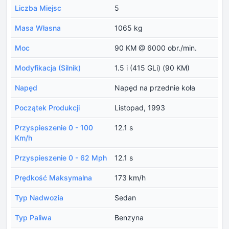
Liczba Miejsc
5
Masa Własna
1065 kg
Moc
90 KM @ 6000 obr./min.
Modyfikacja (Silnik)
1.5 i (415 GLi) (90 KM)
Napęd
Napęd na przednie koła
Początek Produkcji
Listopad, 1993
Przyspieszenie 0 - 100
12.1 s
Km/h
Przyspieszenie 0 - 62 Mph
12.1 s
Prędkość Maksymalna
173 km/h
Typ Nadwozia
Sedan
Typ Paliwa
Benzyna