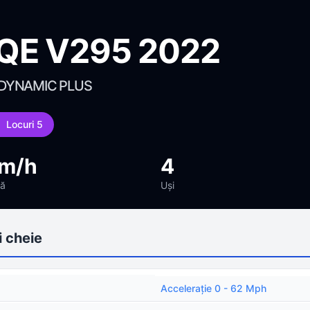
QE V295 2022
 DYNAMIC PLUS
Locuri 5
km/h
4
mă
Uși
 cheie
Acceleraţie 0 - 62 Mph