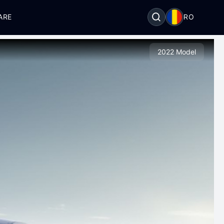
ARE
RO
2022 Model