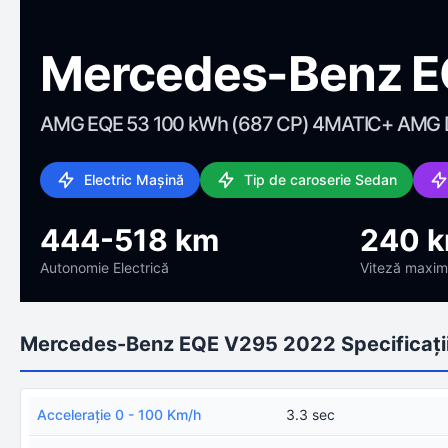
Mercedes-Benz E
AMG EQE 53 100 kWh (687 CP) 4MATIC+ AMG
Electric Mașină
Tip de caroserie Sedan
444-518 km
240 
Autonomie Electrică
Viteză maxi
Mercedes-Benz EQE V295 2022 Specificații
Acceleraţie 0 - 100 Km/h
3.3 sec