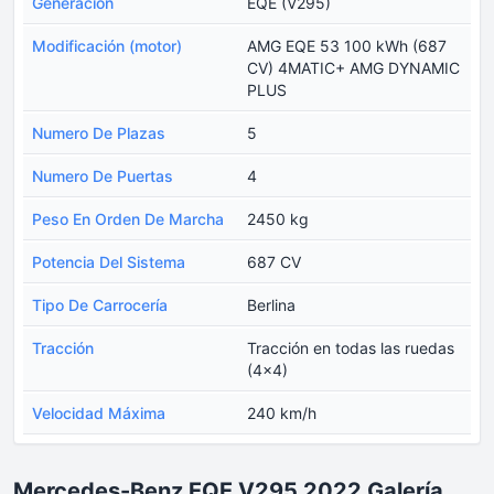
Generación
EQE (V295)
Modificación (motor)
AMG EQE 53 100 kWh (687
CV) 4MATIC+ AMG DYNAMIC
PLUS
Numero De Plazas
5
Numero De Puertas
4
Peso En Orden De Marcha
2450 kg
Potencia Del Sistema
687 CV
Tipo De Carrocería
Berlina
Tracción
Tracción en todas las ruedas
(4x4)
Velocidad Máxima
240 km/h
Mercedes-Benz EQE V295 2022 Galería