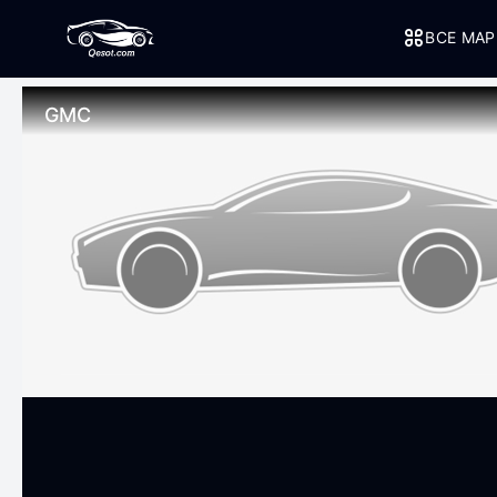
ВСЕ МА
GMC