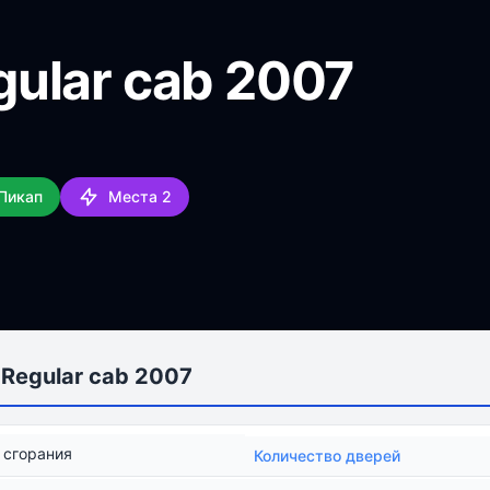
ular cab 2007
 Пикап
Места 2
Regular cab 2007
 сгорания
Количество дверей