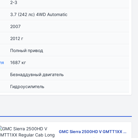
2-3
3.7 (242 лс) 4WD Automatic
2007
2012 г
Полный привод
ля
1687 кг
Безнаддувный двигатель
Гидроусилитель
GMC Sierra 2500HD V GMTT1XX R
egular Cab Long Bed 2023