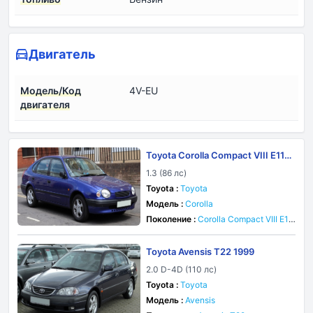
Двигатель
Модель/Код
4V-EU
двигателя
Toyota Corolla Compact VIII E110
1998
1.3 (86 лс)
Toyota :
Toyota
Модель :
Corolla
Поколение :
Corolla Compact VIII E11
0
Toyota Avensis T22 1999
2.0 D-4D (110 лс)
Toyota :
Toyota
Модель :
Avensis