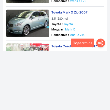
Поколение :
Avensis T22
Toyota Mark X Zio 2007
3.5 (280 лс)
Toyota :
Toyota
Модель :
Mark X
Поколение :
Mark X Zio
Поделиться
Toyota Corolla Fielder XI 2017
1.5i (74+61 лс) Hybrid Automatic
Toyota :
Toyota
Модель :
Corolla
Поколение :
Corolla Fielder XI 2017
Toyota Aqua II 2025
1.5L (116 лс) Hybrid E-Four E-CVT
Toyota :
Toyota
Модель :
Aqua
Поколение :
Aqua II 2025