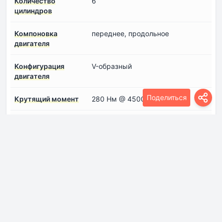
Количество
6
цилиндров
Компоновка
переднее, продольное
двигателя
Конфигурация
V-образный
двигателя
Поделиться
Крутящий момент
280 Нм @ 4500 об./мин.
Модель/Код
Lambda II
двигателя
Мощность
235 лс @ 6000 об./мин.
Объем двигателя
2999 см
Система впрыска
Распределенный впрыск
топлива