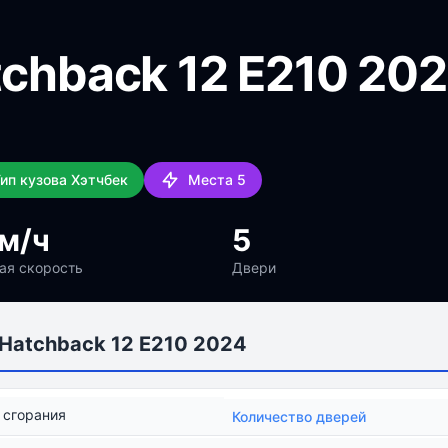
tchback 12 E210 20
ип кузова Хэтчбек
Места 5
м/ч
5
ая скорость
Двери
 Hatchback 12 E210 2024
 сгорания
Количество дверей