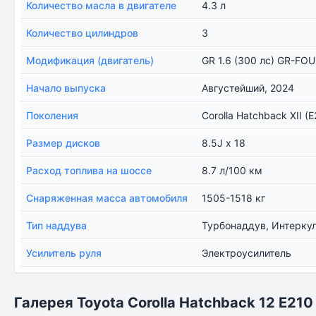
Количество масла в двигателе
4.3 л
Количество цилиндров
3
Модификация (двигатель)
GR 1.6 (300 лс) GR-FO
Начало выпуска
Августейший, 2024
Поколения
Corolla Hatchback XII (E
Размер дисков
8.5J x 18
Расход топлива на шоссе
8.7 л/100 км
Снаряженная масса автомобиля
1505-1518 кг
Тип наддува
Турбонаддув, Интерку
Усилитель руля
Электроусилитель
Галерея Toyota Corolla Hatchback 12 E21