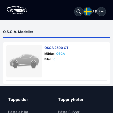
SE
O.S.C.A. Modeller
OSCA 2500 GT
Märke :
OSCA
Bilar :
0
Toppsidor
Toppnyheter
Bästa elbilar
Bästa SUV:er