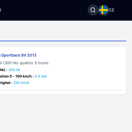
R
SE
3 Sportback 8V 2013
I (300 hk) quattro S tronic
hk) :
300 hk
ation 0 - 100 km/h :
4.9 sek
ighet :
250 km/h