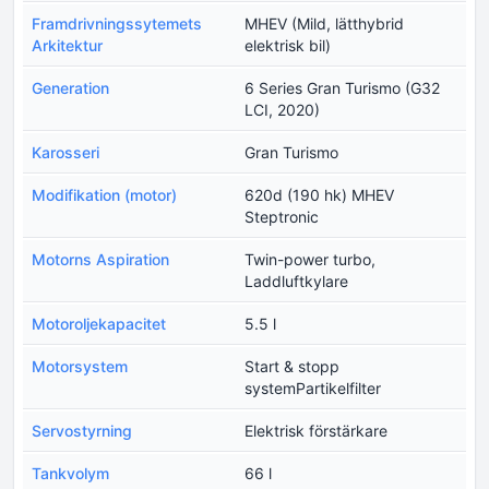
Framdrivningssytemets
MHEV (Mild, lätthybrid
Arkitektur
elektrisk bil)
Generation
6 Series Gran Turismo (G32
LCI, 2020)
Karosseri
Gran Turismo
Modifikation (motor)
620d (190 hk) MHEV
Steptronic
Motorns Aspiration
Twin-power turbo,
Laddluftkylare
Motoroljekapacitet
5.5 l
Motorsystem
Start & stopp
systemPartikelfilter
Servostyrning
Elektrisk förstärkare
Tankvolym
66 l