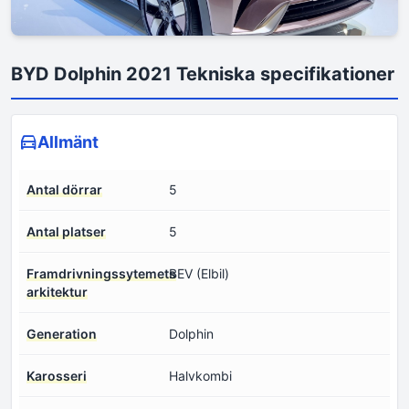
BYD Dolphin 2021 Tekniska specifikationer
Allmänt
Antal dörrar
5
Antal platser
5
Framdrivningssytemets
BEV (Elbil)
arkitektur
Generation
Dolphin
Karosseri
Halvkombi