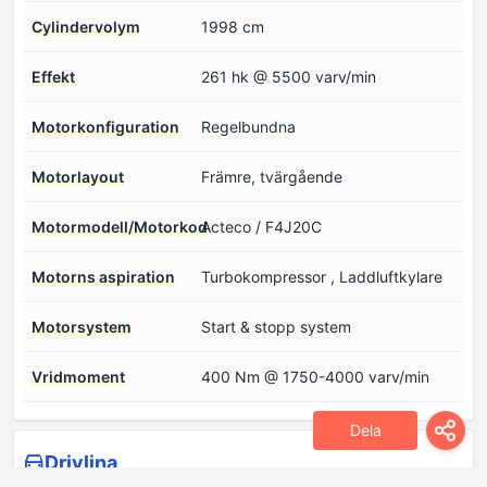
Cylindervolym
1998 cm
Effekt
261 hk @ 5500 varv/min
Motorkonfiguration
Regelbundna
Motorlayout
Främre, tvärgående
Motormodell/Motorkod
Acteco / F4J20C
Motorns aspiration
Turbokompressor , Laddluftkylare
Motorsystem
Start & stopp system
Vridmoment
400 Nm @ 1750-4000 varv/min
Dela
Drivlina