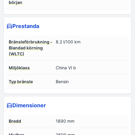
början
Prestanda
Bränsleförbrukning -
8.2 l/100 km
Blandad körning
(WLTC)
Miljöklass
China VI b
Typ bränsle
Bensin
Dimensioner
Bredd
1890 mm
Hjulbas
2800 mm