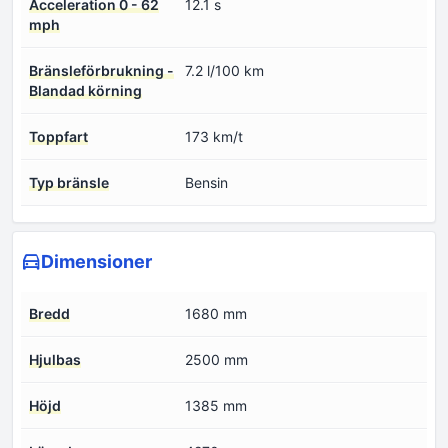
Acceleration 0 - 62
12.1 s
mph
Bränsleförbrukning -
7.2 l/100 km
Blandad körning
Toppfart
173 km/t
Typ bränsle
Bensin
Dimensioner
Bredd
1680 mm
Hjulbas
2500 mm
Höjd
1385 mm