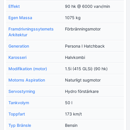
Effekt
90 hk @ 6000 varv/min
Egen Massa
1075 kg
Framdrivningssytemets
Förbränningsmotor
Arkitektur
Generation
Persona I Hatchback
Karosseri
Halvkombi
Modifikation (motor)
1.5i (415 GLSi) (90 hk)
Motorns Aspiration
Naturligt sugmotor
Servostyrning
Hydro förstärkare
Tankvolym
50 l
Toppfart
173 km/t
Typ Bränsle
Bensin