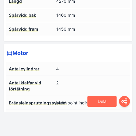
Längd
4270 mm
Spårvidd bak
1460 mm
Spårvidd fram
1450 mm
Motor
Antal cylindrar
4
Antal klaffar vid
2
förtätning
Dela
Bränsleinsprutningssystem
Multi-point indirekt insprutning
Cylinderdiameter
75.5 mm
Cylindervolym
1468 cm