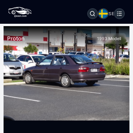
SE
Proton
1993 Modell