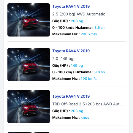
Toyota RAV4 V 2019
2.5 (200 bg) AWD Automatic
Güç (HP) :
200 bg
0 - 100 km/s Hızlanma :
8.5 sn
Maksimum Hız :
200 km/s
Toyota RAV4 V 2019
2.0 (149 bg)
Güç (HP) :
149 bg
0 - 100 km/s Hızlanma :
9.8 sn
Maksimum Hız :
190 km/s
Toyota RAV4 V 2019
TRD Off-Road 2.5 (203 bg) AWD Auto
matic
Güç (HP) :
203 bg
Maksimum Hız :
km/s