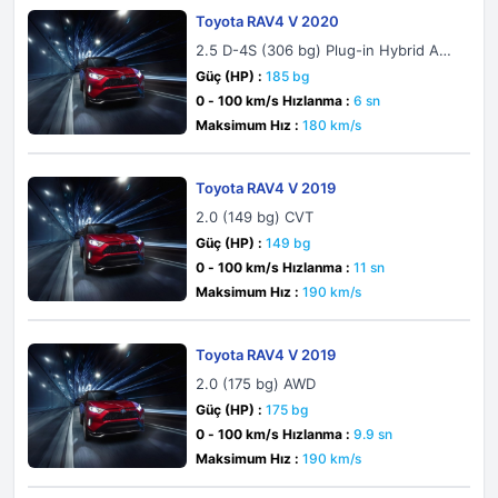
Toyota RAV4 V 2020
2.5 D-4S (306 bg) Plug-in Hybrid AW
D-i e-CVT
Güç (HP) :
185 bg
0 - 100 km/s Hızlanma :
6 sn
Maksimum Hız :
180 km/s
Toyota RAV4 V 2019
2.0 (149 bg) CVT
Güç (HP) :
149 bg
0 - 100 km/s Hızlanma :
11 sn
Maksimum Hız :
190 km/s
Toyota RAV4 V 2019
2.0 (175 bg) AWD
Güç (HP) :
175 bg
0 - 100 km/s Hızlanma :
9.9 sn
Maksimum Hız :
190 km/s