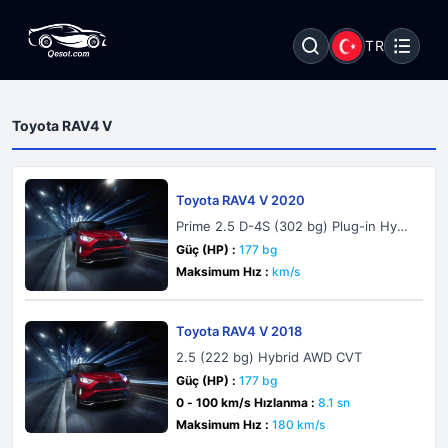
TR
Toyota RAV4 V
Toyota RAV4 V 2020
Prime 2.5 D-4S (302 bg) Plug-in Hybri
d AWD ECVT
Güç (HP) :
177 bg
Maksimum Hız :
km/s
Toyota RAV4 V 2018
2.5 (222 bg) Hybrid AWD CVT
Güç (HP) :
177 bg
0 - 100 km/s Hızlanma :
8.1 sn
Maksimum Hız :
180 km/s