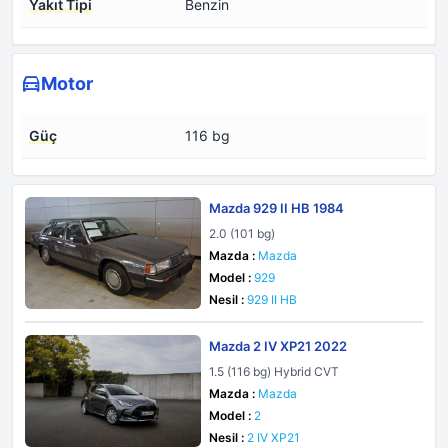
Yakıt Tipi
Benzin
Motor
Güç
116 bg
Mazda 929 II HB 1984
2.0 (101 bg)
Mazda :
Mazda
Model :
929
Nesil :
929 II HB
Mazda 2 IV XP21 2022
1.5 (116 bg) Hybrid CVT
Mazda :
Mazda
Model :
2
Nesil :
2 IV XP21