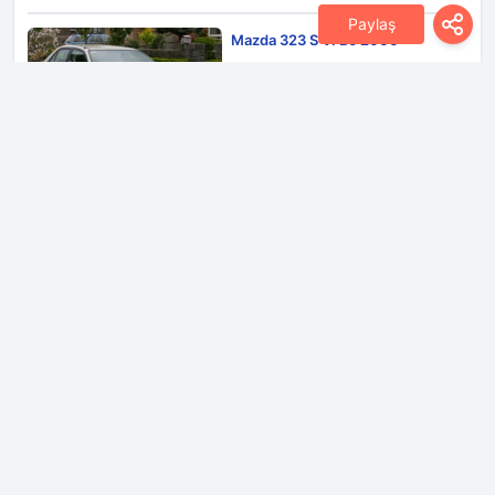
Paylaş
Mazda 323 S VI BJ 2000
2.0i 16V (130 bg)
Mazda :
Mazda
Model :
323
Nesil :
323 S VI BJ
Mazda 3 IV Hatchback 2022
2.5 Skyactiv-G (191 bg) CDA
Mazda :
Mazda
Model :
3
Nesil :
3 IV Hatchback
Mazda RX-8 2003
1.3 Wankel (240 bg)
Mazda :
Mazda
Model :
RX-8
Nesil :
RX-8