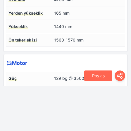
Yerden yükseklik
165 mm
Yükseklik
1440 mm
Ön tekerlek izi
1560-1570 mm
Motor
Paylaş
Güç
129 bg @ 3500 dev/dak
Motor düzeni
Ön, enine
Motor hacmi
2183 cm
Motor konfigürasyonu
Sıralı