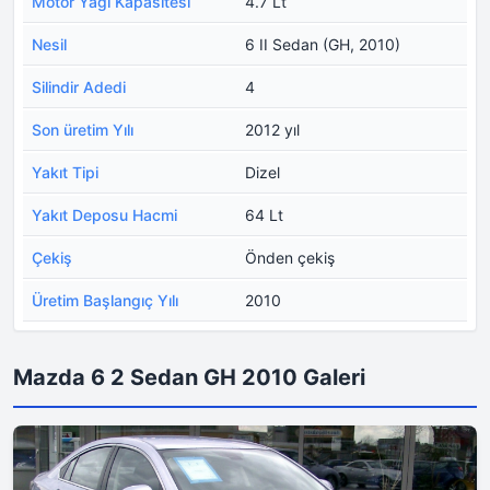
Motor Yağı Kapasitesi
4.7 Lt
Nesil
6 II Sedan (GH, 2010)
Silindir Adedi
4
Son üretim Yılı
2012 yıl
Yakıt Tipi
Dizel
Yakıt Deposu Hacmi
64 Lt
Çekiş
Önden çekiş
Üretim Başlangıç Yılı
2010
Mazda 6 2 Sedan GH 2010 Galeri