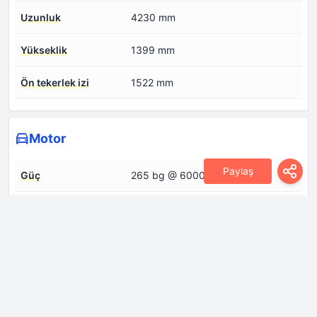
Uzunluk
4230 mm
Yükseklik
1399 mm
Ön tekerlek izi
1522 mm
Motor
Paylaş
Güç
265 bg @ 6000 dev/dak
Motor Modeli/Kodu
BHZ, CDLA
Motor düzeni
Ön, enine
Motor hacmi
1984 cm
Motor konfigürasyonu
Sıralı