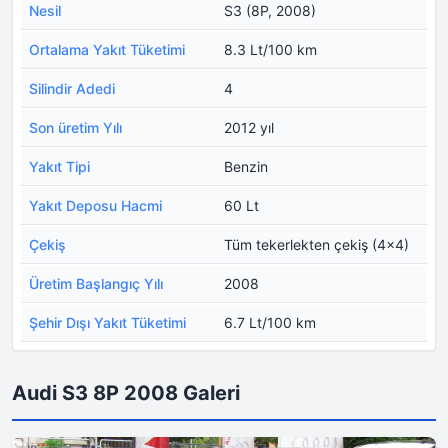
Nesil
S3 (8P, 2008)
Ortalama Yakıt Tüketimi
8.3 Lt/100 km
Silindir Adedi
4
Son üretim Yılı
2012 yıl
Yakıt Tipi
Benzin
Yakıt Deposu Hacmi
60 Lt
Çekiş
Tüm tekerlekten çekiş (4x4)
Üretim Başlangıç Yılı
2008
Şehir Dışı Yakıt Tüketimi
6.7 Lt/100 km
Audi S3 8P 2008 Galeri