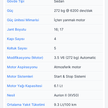
Gövde Tipi
Sedan
Güç
272 bg @ 6200 dev/dak
Güç ünitesi Mimarisi
İçten yanmalı motor
Jant Boyutu
16; 17
Kapı Sayısı
4
Koltuk Sayısı
5
Modifikasyonu (Motor)
3.5 V6 (272 bg) Automatic
Motor Aspirasyonu
Atmosferik motor
Motor Sistemleri
Start & Stop Sistemi
Motor Yağı Kapasitesi
6.1 Lt
Nesil
Aurion II (XV50)
Ortalama Yakıt Tüketimi
9.3 Lt/100 km