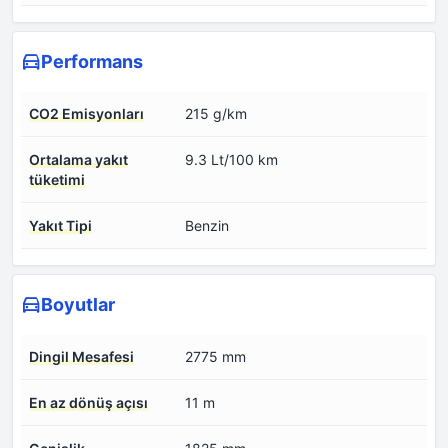
Performans
CO2 Emisyonları
215 g/km
Ortalama yakıt
9.3 Lt/100 km
tüketimi
Yakıt Tipi
Benzin
Boyutlar
Dingil Mesafesi
2775 mm
En az dönüş açısı
11 m