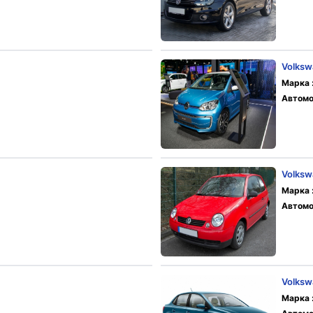
Volksw
Марка 
Автомо
Volksw
Марка 
Автомо
Volks
Марка 