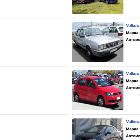
Volksw
Марка 
Автомо
Volksw
Марка 
Автомо
Volksw
Марка 
Автомо