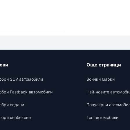
нови
Още страници
обри SUV автомобили
Всички марки
обри Fastback автомобили
Най-новите автомоби
обри седани
Популярни автомоби
обри хечбекове
Топ автомобили