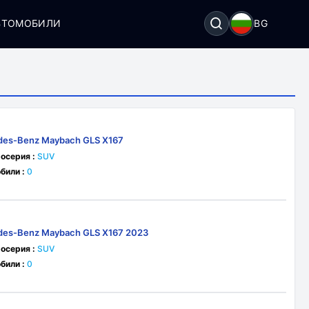
ВТОМОБИЛИ
BG
des-Benz Maybach GLS X167
росерия :
SUV
били :
0
des-Benz Maybach GLS X167 2023
росерия :
SUV
били :
0