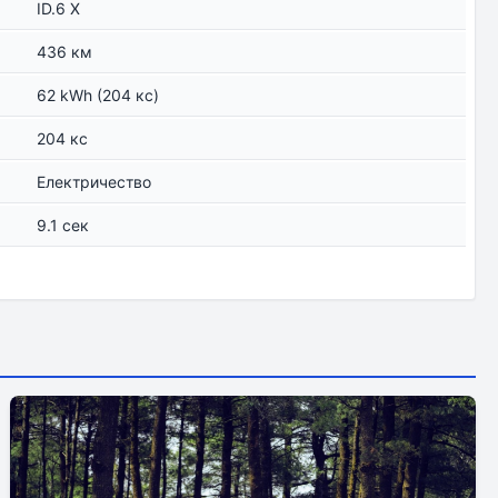
ID.6 X
436 км
62 kWh (204 кс)
204 кс
Електричество
9.1 сек