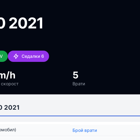
0 2021
UV
Седалки 6
m/h
5
 скорост
Врати
0 2021
омобил)
Брой врати