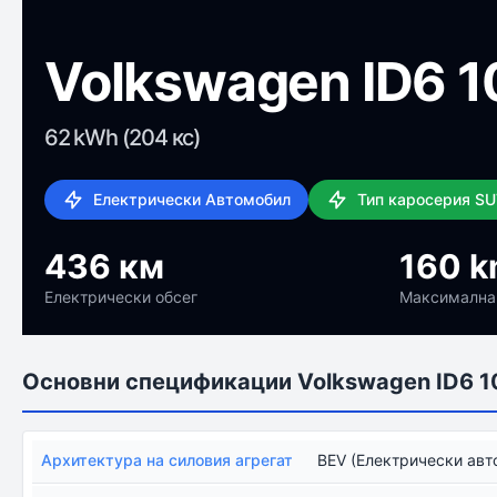
Volkswagen ID6 1
62 kWh (204 кс)
Електрически Автомобил
Тип каросерия S
436 км
160 k
Електрически обсег
Максимална
Основни спецификации Volkswagen ID6 1
Архитектура на силовия агрегат
BEV (Електрически авт