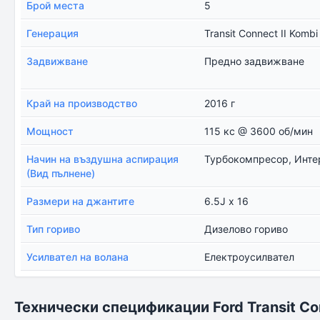
Брой места
5
Генерация
Transit Connect II Kombi
Задвижване
Предно задвижване
Край на производство
2016 г
Мощност
115 кс @ 3600 об/мин
Начин на въздушна аспирация
Турбокомпресор, Инте
(Вид пълнене)
Размери на джантите
6.5J x 16
Тип гориво
Дизелово гориво
Усилвател на волана
Електроусилвател
Технически спецификации Ford Transit Co