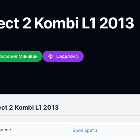
ect 2 Kombi L1 2013
аросерия Миниван
Седалки 5
ct 2 Kombi L1 2013
орене
Брой врати