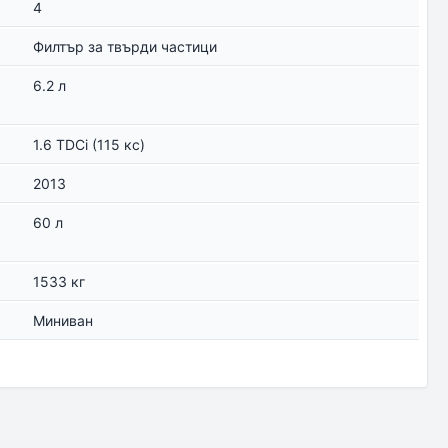
4
Филтър за твърди частици
6.2 л
1.6 TDCi (115 кс)
2013
60 л
1533 кг
Миниван