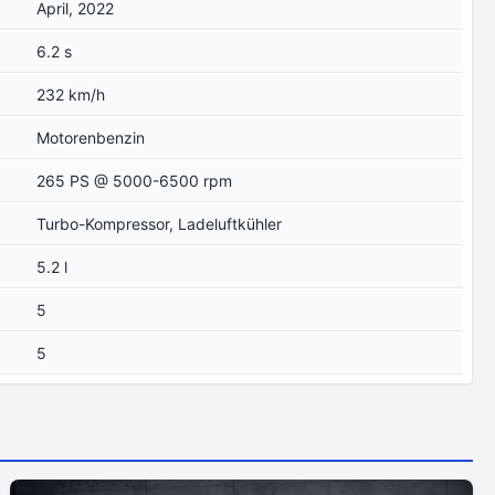
April, 2022
6.2 s
232 km/h
Motorenbenzin
265 PS @ 5000-6500 rpm
Turbo-Kompressor, Ladeluftkühler
5.2 l
5
5