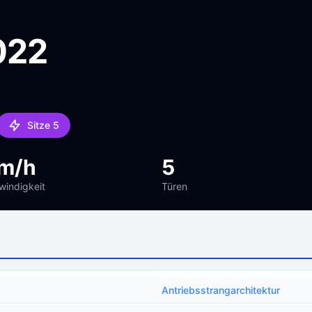
022
Sitze 5
m/h
5
indigkeit
Türen
Antriebsstrangarchitektur