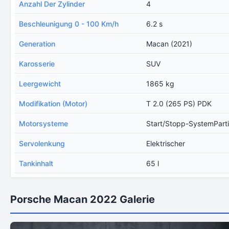
Anzahl Der Zylinder
4
Beschleunigung 0 - 100 Km/h
6.2 s
Generation
Macan (2021)
Karosserie
SUV
Leergewicht
1865 kg
Modifikation (Motor)
T 2.0 (265 PS) PDK
Motorsysteme
Start/Stopp-SystemPartik
Servolenkung
Elektrischer
Tankinhalt
65 l
Porsche Macan 2022 Galerie