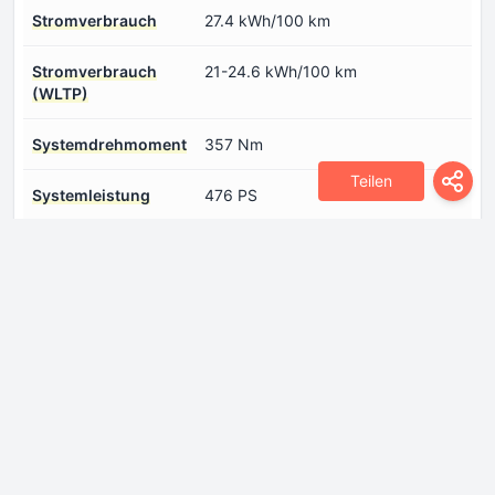
Stromverbrauch
27.4 kWh/100 km
Stromverbrauch
21-24.6 kWh/100 km
(WLTP)
Systemdrehmoment
357 Nm
Teilen
Systemleistung
476 PS
Typ Elektromotor
Synchron
number 1
Еlektrische Reichweite
417-491 km
(WLTP)
Abmessungen
Bodenfreiheit
142 mm