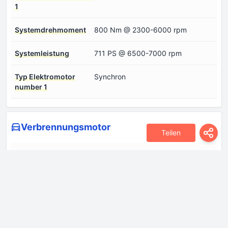
1
Systemdrehmoment
800 Nm @ 2300-6000 rpm
Systemleistung
711 PS @ 6500-7000 rpm
Typ Elektromotor
Synchron
number 1
Verbrennungsmotor
Teilen
Anzahl der Ventile pro
4
Zylinder
Anzahl der Zylinder
6
Bohrung
97 mm