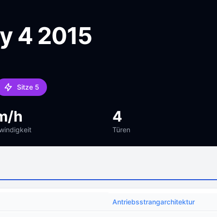
y 4 2015
Sitze 5
m/h
4
indigkeit
Türen
Antriebsstrangarchitektur