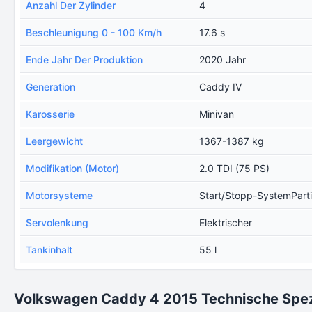
Anzahl Der Zylinder
4
Beschleunigung 0 - 100 Km/h
17.6 s
Ende Jahr Der Produktion
2020 Jahr
Generation
Caddy IV
Karosserie
Minivan
Leergewicht
1367-1387 kg
Modifikation (Motor)
2.0 TDI (75 PS)
Motorsysteme
Start/Stopp-SystemPartik
Servolenkung
Elektrischer
Tankinhalt
55 l
Volkswagen Caddy 4 2015 Technische Spez