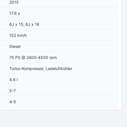
2015
17.6 s
6J x 15; 6J x 16
152 km/h
Diesel
75 PS @ 2400-4500 rpm
Turbo-Kompressor, Ladeluftkühler
4.6 l
5-7
4-5