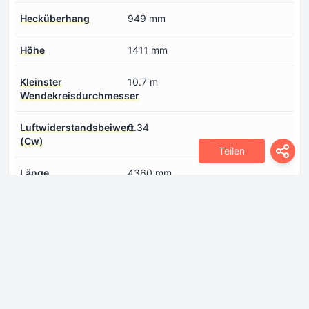
Hecküberhang
949 mm
Höhe
1411 mm
Kleinster
10.7 m
Wendekreisdurchmesser
Luftwiderstandsbeiwert
0.34
(Cw)
Teilen
Länge
4360 mm
Radstand
2660 mm
Spur hinten
1507 mm
Spur vorne
1474 mm