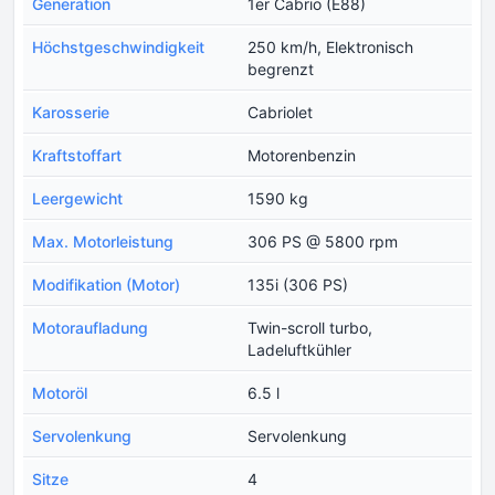
Generation
1er Cabrio (E88)
Höchstgeschwindigkeit
250 km/h, Elektronisch
begrenzt
Karosserie
Cabriolet
Kraftstoffart
Motorenbenzin
Leergewicht
1590 kg
Max. Motorleistung
306 PS @ 5800 rpm
Modifikation (Motor)
135i (306 PS)
Motoraufladung
Twin-scroll turbo,
Ladeluftkühler
Motoröl
6.5 l
Servolenkung
Servolenkung
Sitze
4