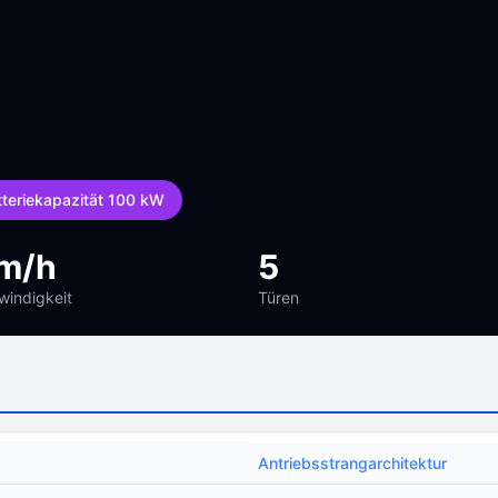
tteriekapazität 100 kW
m/h
5
indigkeit
Türen
Antriebsstrangarchitektur