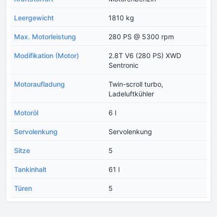
Leergewicht
1810 kg
Max. Motorleistung
280 PS @ 5300 rpm
Modifikation (Motor)
2.8T V6 (280 PS) XWD
Sentronic
Motoraufladung
Twin-scroll turbo,
Ladeluftkühler
Motoröl
6 l
Servolenkung
Servolenkung
Sitze
5
Tankinhalt
61 l
Türen
5