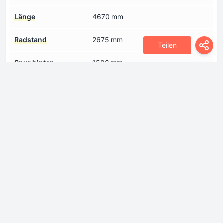
Länge
4670 mm
Radstand
2675 mm
Teilen
Spur hinten
1506 mm
Spur vorne
1524 mm
Motor
Anzahl der Ventile pro
4
Zylinder
Anzahl der Zylinder
6
Bohrung
89 mm