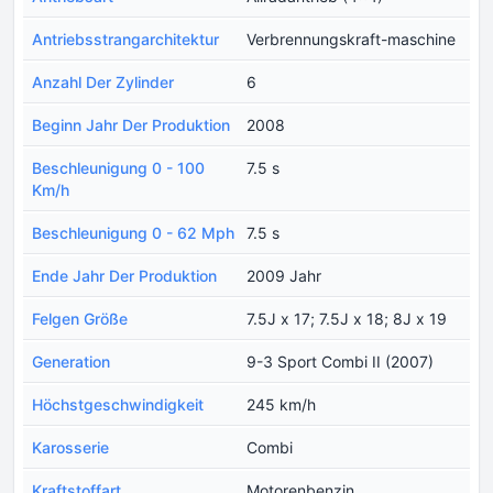
Antriebsstrangarchitektur
Verbrennungskraft-maschine
Anzahl Der Zylinder
6
Beginn Jahr Der Produktion
2008
Beschleunigung 0 - 100
7.5 s
Km/h
Beschleunigung 0 - 62 Mph
7.5 s
Ende Jahr Der Produktion
2009 Jahr
Felgen Größe
7.5J x 17; 7.5J x 18; 8J x 19
Generation
9-3 Sport Combi II (2007)
Höchstgeschwindigkeit
245 km/h
Karosserie
Combi
Kraftstoffart
Motorenbenzin