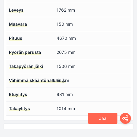
Leveys
1762 mm
Maavara
150 mm
Pituus
4670 mm
Pyörän perusta
2675 mm
Takapyörän jälki
1506 mm
Vähimmäiskääntöhalkaisija
11.7 m
Etuylitys
981 mm
Takaylitys
1014 mm
Jaa
Moottori