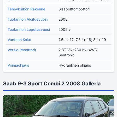
Tehoyksikön Rakenne
Sisäpolttomoottori
Tuotannon Aloitusvuosi
2008
Tuotannon Lopetusvuosi
2009 v
Vanteen Koko
7.5J x 17; 7.5J x 18; 8J x 19
Versio (moottori)
2.8T V6 (280 hv) XWD
Sentronic
Voimaohjaus
Hydraulinen ohjaus
Saab 9-3 Sport Combi 2 2008 Galleria