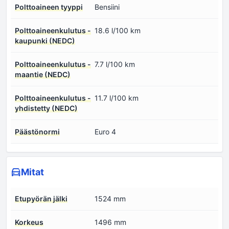
Polttoaineen tyyppi
Bensiini
Polttoaineenkulutus -
18.6 l/100 km
kaupunki (NEDC)
Polttoaineenkulutus -
7.7 l/100 km
maantie (NEDC)
Polttoaineenkulutus -
11.7 l/100 km
yhdistetty (NEDC)
Päästönormi
Euro 4
Mitat
Etupyörän jälki
1524 mm
Korkeus
1496 mm