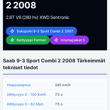
2 2008
2.8T V6 (280 hv) XWD Sentronic
Sukupolvi 9-3 Sport Combi 2 2007
Korityyppi Farmari
Istumapaikat 5
Saab 9-3 Sport Combi 2 2008 Tärkeimmät
tekniset tiedot
Huippunopeus
245 km/h
Kiihtyvyys 0 - 100 Km/h
7.5 s
Kiihtyvyys 0 - 62 Mph
7.5 s