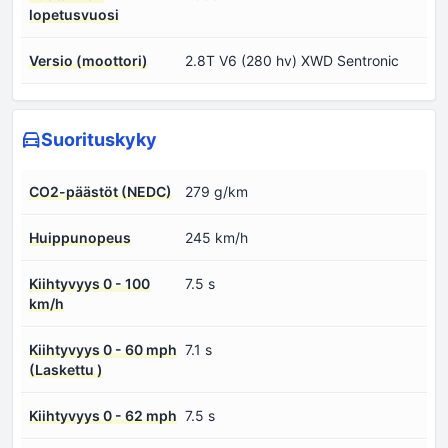
lopetusvuosi
Versio (moottori)
2.8T V6 (280 hv) XWD Sentronic
Suorituskyky
CO2-päästöt (NEDC)
279 g/km
Huippunopeus
245 km/h
Kiihtyvyys 0 - 100
7.5 s
km/h
Kiihtyvyys 0 - 60 mph
7.1 s
(Laskettu )
Kiihtyvyys 0 - 62 mph
7.5 s