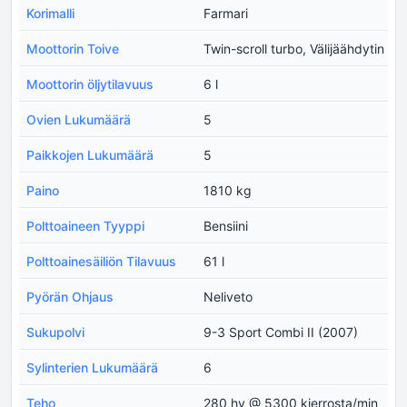
Korimalli
Farmari
Moottorin Toive
Twin-scroll turbo, Välijäähdytin
Moottorin öljytilavuus
6 l
Ovien Lukumäärä
5
Paikkojen Lukumäärä
5
Paino
1810 kg
Polttoaineen Tyyppi
Bensiini
Polttoainesäiliön Tilavuus
61 l
Pyörän Ohjaus
Neliveto
Sukupolvi
9-3 Sport Combi II (2007)
Sylinterien Lukumäärä
6
Teho
280 hv @ 5300 kierrosta/min