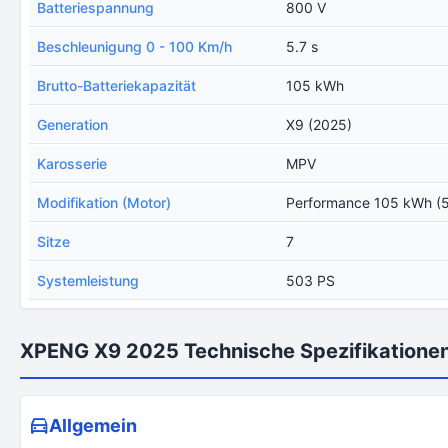
Batteriespannung
800 V
Beschleunigung 0 - 100 Km/h
5.7 s
Brutto-Batteriekapazität
105 kWh
Generation
X9 (2025)
Karosserie
MPV
Modifikation (Motor)
Performance 105 kWh (5
Sitze
7
Systemleistung
503 PS
XPENG X9 2025 Technische Spezifikatione
Allgemein